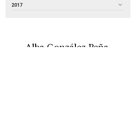
2017
Alba González Peña,
despacho de abogados en
Lalín
En el despacho de abogados de Alba González Peña
prestamos asesoramiento legal sobre derecho laboral, civil, de
familia, penal, administrativo, reclamaciones bancarias,
reclamaciones administrativas…
Dirección:
Maruja Gutiérrez, 7 Entlo. - 36500 Lalín
Teléfono
636 656 788
E-mail:
info@albagonzalezabogada.es