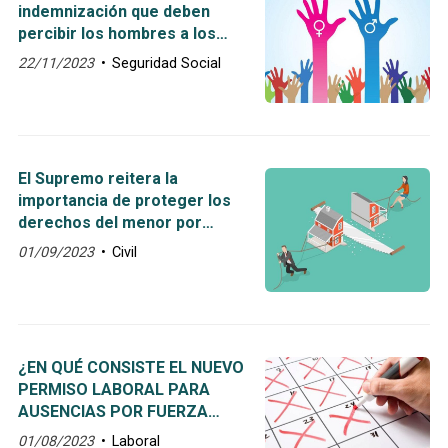
indemnización que deben
percibir los hombres a los
que se les negó el
22/11/2023
Seguridad Social
complemento demográfico a
su pensión después del 12 de
diciembre 2019
El Supremo reitera la
importancia de proteger los
derechos del menor por
encima del interés de la
01/09/2023
Civil
propiedad
¿EN QUÉ CONSISTE EL NUEVO
PERMISO LABORAL PARA
AUSENCIAS POR FUERZA
MAYOR?
01/08/2023
Laboral