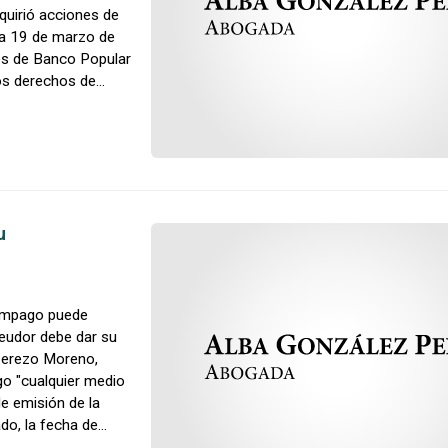
dquirió acciones de
ha 19 de marzo de
nes de Banco Popular
os derechos de
u
 impago puede
deudor debe dar su
 Cerezo Moreno,
go "cualquier medio
e emisión de la
do, la fecha de