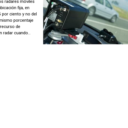
los radares móviles
bicación fija, en
 por ciento y no del
el mismo porcentaje
l recurso de
un radar cuando
AR
 que el consumidor
erados en la firma
a propiedad,
iones Patrimoniales
ra sentencia del
obre los gastos de