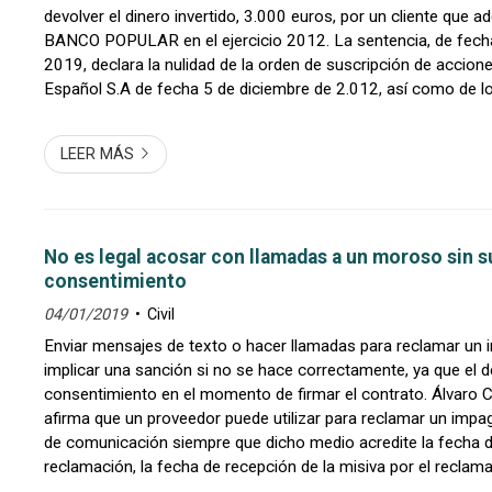
devolver el dinero invertido, 3.000 euros, por un cliente que a
BANCO POPULAR en el ejercicio 2012. La sentencia, de fec
2019, declara la nulidad de la orden de suscripción de accio
Español S.A de fecha 5 de diciembre de 2.012, así como de l
suscripción de la misma fecha que estaba ligada ...
LEER MÁS
No es legal acosar con llamadas a un moroso sin s
consentimiento
04/01/2019
Civil
Enviar mensajes de texto o hacer llamadas para reclamar un
implicar una sanción si no se hace correctamente, ya que el 
consentimiento en el momento de firmar el contrato. Álvaro
afirma que un proveedor puede utilizar para reclamar un impa
de comunicación siempre que dicho medio acredite la fecha d
reclamación, la fecha de recepción de la misiva por el reclama
recepción y el contenido de la comunicaci...