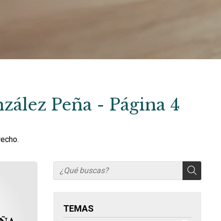
zález Peña - Página 4
recho.
TEMAS