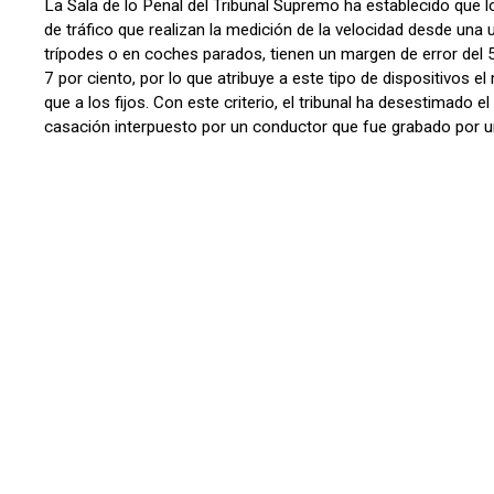
La Sala de lo Penal del Tribunal Supremo ha establecido que 
de tráfico que realizan la medición de la velocidad desde una u
trípodes o en coches parados, tienen un margen de error del 5
7 por ciento, por lo que atribuye a este tipo de dispositivos 
que a los fijos. Con este criterio, el tribunal ha desestimado e
casación interpuesto por un conductor que fue grabado por 
conducía a 214 km por h...
LEER MÁS
GASTOS DE HIPOTECA QUE SE PUEDEN RECUPER
27/03/2018
Banca
Una sentencia del Tribunal Supremo de 2015 abría la puerta a
pudiera recuperar al menos una parte de todos los gastos gen
de una hipoteca, básicamente: gastos de notaría, registro de l
gestoría, tasación del inmueble y el impuesto sobre Transmis
(ITP) y Actos Jurídicos Documentados (AJD). Sin embargo, ot
Supremo hecha pública el 28 de febrero establece cambios s